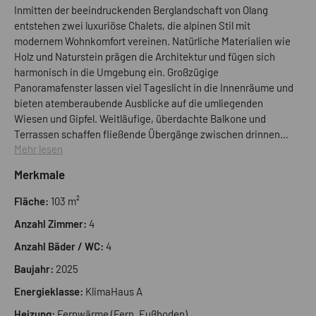
Inmitten der beeindruckenden Berglandschaft von Olang
entstehen zwei luxuriöse Chalets, die alpinen Stil mit
modernem Wohnkomfort vereinen. Natürliche Materialien wie
Holz und Naturstein prägen die Architektur und fügen sich
harmonisch in die Umgebung ein. Großzügige
Panoramafenster lassen viel Tageslicht in die Innenräume und
bieten atemberaubende Ausblicke auf die umliegenden
Wiesen und Gipfel. Weitläufige, überdachte Balkone und
Terrassen schaffen fließende Übergänge zwischen drinnen
Mehr lesen
und draußen und laden dazu ein, die frische Bergluft zu
genießen. Im Inneren erwarten Sie großzügige,
Merkmale
lichtdurchflutete Räume mit eleganten Details und
hochwertigen Materialien. Der offene Wohnbereich mit
Fläche:
103 m²
modernem Kamin und edlen Oberflächen vereint zeitlose
Anzahl Zimmer:
4
Eleganz mit zeitgemäßem Design. Damit Sie sich von Anfang
an wohlfühlen, wird das Chalet vollständig gemäß der
Anzahl Bäder / WC:
4
Ausschreibung ausgebaut – ohne zusätzlichen Aufwand oder
Baujahr:
2025
Baustress können Sie direkt einziehen und Ihr neues Zuhause
genießen. Ein exklusiver Wellnessbereich mit privater Sauna
Energieklasse:
KlimaHaus A
und Fitnessraum sorgt für Entspannung und Wohlbefinden.
Heizung:
Fernwärme (Fern, Fußboden)