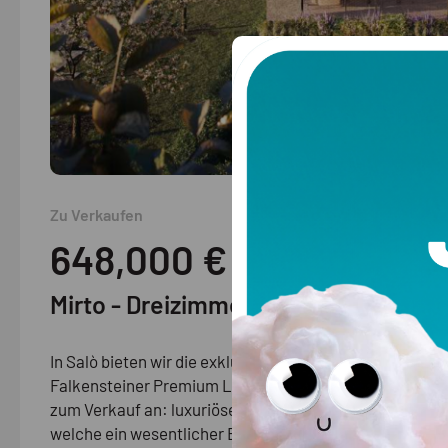
Zu Verkaufen
648,000
€
Mirto - Dreizimmerapartment mit Te
In Salò bieten wir die exklusiven
Merkm
Falkensteiner Premium Living Residences
zum Verkauf an: luxuriöse Apartments,
Fläche:
welche ein wesentlicher Bestandteil des