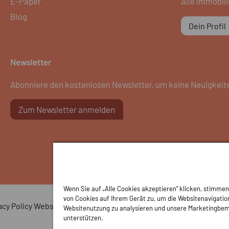
E-Paper
Alle Immobil
Blog
Dein Profil
Newsletter
Abonniere den kostenlosen Newsletter, um keine Neuigkeit
Zum Newsletter anmelden
Wenn Sie auf „Alle Cookies akzeptieren“ klicken, stimme
von Cookies auf Ihrem Gerät zu, um die Websitenavigation
acy Policy Webseite
Privacy Policy Anzeigen
Cookie Polic
Websitenutzung zu analysieren und unsere Marketingbe
unterstützen.