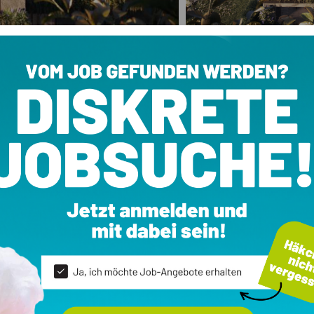
Alle
24
Fotos ansehen
rrasse und Garten
ale
Ausstattung
Garten
76 m²