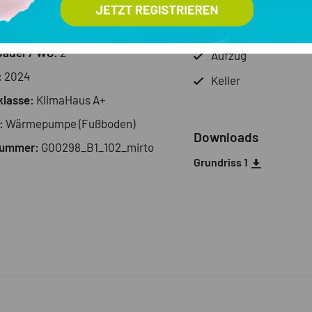
erk:
EG
Schwimmbad
Zimmer:
3
Terrasse
Bäder / WC:
2
Aufzug
:
2024
Keller
klasse:
KlimaHaus A+
:
Wärmepumpe (Fußboden)
Downloads
nummer:
G00298_B1_102_mirto
Grundriss 1