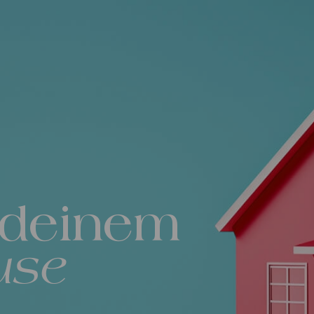
 deinem
use