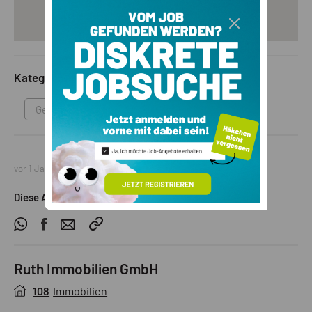
Kategorie
Gewerbeimmobilie
vor 1 Jahr
Diese Anzeige teilen
Ruth Immobilien GmbH
108
Immobilien