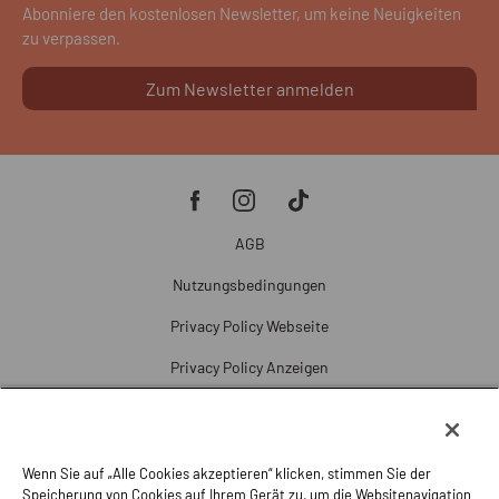
Abonniere den kostenlosen Newsletter, um keine Neuigkeiten
zu verpassen.
Zum Newsletter anmelden
AGB
Nutzungsbedingungen
Privacy Policy Webseite
Privacy Policy Anzeigen
Cookie Policy
Cookie-Einstellungen
Wenn Sie auf „Alle Cookies akzeptieren“ klicken, stimmen Sie der
Beschwerde
Speicherung von Cookies auf Ihrem Gerät zu, um die Websitenavigation