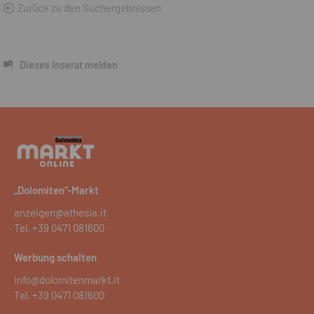
Zurück zu den Suchergebnissen
Dieses Inserat melden
„Dolomiten“-Markt
anzeigen@athesia.it
Tel.
+39 0471 081600
Werbung schalten
info@dolomitenmarkt.it
Tel.
+39 0471 081600