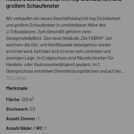
großem Schaufenster
Wir verkaufen ein neues Geschäftslokal mit top Sichtbarkeit
und großem Schaufenster in unmittelbarer Nähe des
J.Tribusplatzes. Zum Geschäft gehören zwei
Garagenstellplätze. Das neue Gebäude „Die FABRIK“, bei
welchem die Ost- und Nordfassade detailgetreu wieder
errichtet wird, befindet sich in einer sehr zentralen und
sonnigen Lage. Im Erdgeschoss sind Räumlichkeiten für
Handels- oder Gastronomietätigkeit geplant, im 1.
Obergeschoss entstehen Dienstleistungsflächen und auf der
Mehr lesen
Südseite Wohnungen. Diese exklusiven Wohnungen,
Gastronomie- und Geschäftslokale, Büros sowie Arztpraxen
Merkmale
werden nach „KlimaHaus A“ Standard errichtet und zertifiziert.
In den drei Untergeschoßen des Gebäudes sind Garagen,
Fläche:
129 m²
Lager und Kellerräume vorgesehen. Das WC und die Garage im
Stockwerk:
EG
1. Untergeschoß werden von der Gemeinde Lana öffentlich
bewirtschaftet, mit dem Recht der Kunden der Handels-
Anzahl Zimmer:
1
Gastronomie- und Geschäftslokale vom Gebäude, für eine
Anzahl Bäder / WC:
1
Stunde gratis zu parken. Mehr Informationen unter: