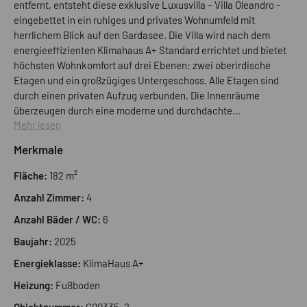
entfernt, entsteht diese exklusive Luxusvilla – Villa Oleandro –
eingebettet in ein ruhiges und privates Wohnumfeld mit
herrlichem Blick auf den Gardasee. Die Villa wird nach dem
energieeffizienten Klimahaus A+ Standard errichtet und bietet
höchsten Wohnkomfort auf drei Ebenen: zwei oberirdische
Etagen und ein großzügiges Untergeschoss. Alle Etagen sind
durch einen privaten Aufzug verbunden. Die Innenräume
überzeugen durch eine moderne und durchdachte
Mehr lesen
Raumaufteilung: ein lichtdurchfluteter Wohnbereich, elegante
Schlafzimmer und stilvolle Bäder. Im Erdgeschoss gelangt man
Merkmale
direkt in den privaten Garten mit einem exklusiven Pool – ideal
zum Entspannen in vollkommener Privatsphäre. Im
Fläche:
182 m²
Obergeschoss lädt eine große Panoramaterrasse dazu ein,
Anzahl Zimmer:
4
den atemberaubenden Seeblick zu genießen – ein echtes
Highlight. Im Untergeschoss befindet sich eine großzügige
Anzahl Bäder / WC:
6
Garage mit direktem Zugang zu einem verglasten Weinkeller –
Baujahr:
2025
ein besonderes Detail für Weinliebhaber. Ein Projekt, das
höchste Bauqualität, moderne Technologien und eine
Energieklasse:
KlimaHaus A+
privilegierte Lage vereint – perfekt für alle, die Privatsphäre,
Heizung:
Fußboden
Ruhe und Luxus in den Hügeln von Lazise suchen.
Objektnummer:
G00335_2