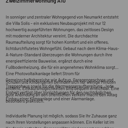
Zweizimmerwohnung A10
In sonniger und zentraler Wohngegend von Neumarkt entsteht
die Villa Solis – ein exklusives Neubauprojekt mit nur 12
hochwertig ausgeführten Wohnungen, das zeitloses Design
mit moderner Architektur vereint. Die durchdachte
Raumaufteilung sorgt für hohen Komfort und ein offenes,
lichtdurchflutetes Wohngefühl. Gebaut nach dem Klima-Haus-
A-Nature-Standard überzeugen die Wohnungen durch ihre
energieeffiziente Bauweise, ergänzt durch eine
Fußbodenheizung, die für ein angenehmes Wohnklima sorgt.
Eine Photovoltaikanlage liefert Strom für
Gemeinschaftsbereiche wie Aufzug, Garagengeschoss und
Schulen und Kindergärten befinden sich nur wenige Minuten
Treppenhaus sowie für die Warmwasseraufbereitung. Jede
entfernt, Einkaufsmöglichkeiten sind bequem erreichbar. Eine
Einheit verfügt über Vorrichtungen für den nachträglichen
gute Anbindung an den öffentlichen Verkehr macht den Alltag
Einbau einer Klimaanlage und einer Alarmanlage.
besonders praktisch.
Individuelle Planung ist möglich, sodass Sie Ihr Zuhause ganz
nach Ihren Vorstellungen anpassen können. Ein Keller ist im