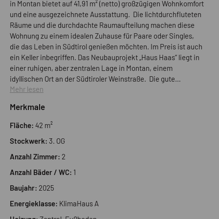
in Montan bietet auf 41,91 m² (netto) großzügigen Wohnkomfort
und eine ausgezeichnete Ausstattung. Die lichtdurchfluteten
Räume und die durchdachte Raumaufteilung machen diese
Wohnung zu einem idealen Zuhause für Paare oder Singles,
die das Leben in Südtirol genießen möchten. Im Preis ist auch
ein Keller inbegriffen. Das Neubauprojekt „Haus Haas“ liegt in
einer ruhigen, aber zentralen Lage in Montan, einem
idyllischen Ort an der Südtiroler Weinstraße. Die gute
Mehr lesen
Anbindung an Bozen und Auer garantiert Ihnen die Nähe zu
allen wichtigen Infrastrukturen, während Sie gleichzeitig von
Merkmale
der Ruhe und Natur der Umgebung profitieren. Die Wohnung
verfügt über ein helles Wohnzimmer, das direkt in die offene
Fläche:
42 m²
Küche übergeht und Platz für geselliges Beisammensein
Stockwerk:
3. OG
bietet. Das gemütliche Schlafzimmer bietet Raum für Ruhe
und Entspannung. Ein modernes Badezimmer mit
Anzahl Zimmer:
2
Dusche rundet das Raumangebot ab. Vom Wohnzimmer aus
Anzahl Bäder / WC:
1
gelangen Sie auf die Terrasse, die zu entspannten Stunden im
Freien einlädt. Die Wohnung wird mit hochwertigen
Baujahr:
2025
Materialien ausgestattet, darunter elegante Parkettböden und
Energieklasse:
KlimaHaus A
moderne Fliesen. Sie bietet eine Fußbodenheizung und die
Fenster sind isolierverglast und garantieren optimale
Heizung:
Zentral, Fußboden