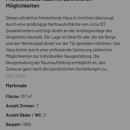
Möglichkeiten
Dieses attraktive freistehende Haus in Innichen überzeugt
durch eine großzügige Nettowohnfläche von circa 137
Quadratmetern und liegt direkt an der Anstiegsanlage des
Skigebiets Haunold. Die Lage ist ideal für alle, die die Berge
und den Winterspaß direkt vor der Tür genießen möchten. Das
Haus bietet durch eine umfassende Sanierung zahlreiche
Möglichkeiten zur individuellen Neugestaltung. Die
Neugestaltung der Raumaufteilung ermöglicht es, das
Zuhause ganz nach den persönlichen Vorstellungen zu
Mehr lesen
kreieren und ein einzigartiges, maßgeschneidertes Projekt zu
verwirklichen. Der große Hofraum lädt dazu ein, den
Merkmale
Außenbereich vielfältig zu nutzen – ob Terrasse, Garten oder
Spielbereich. In unmittelbarer Nähe befindet sich die
Fläche:
137 m²
Sportzone sowie eine Pizzeria und mehrere Restaurants,
Anzahl Zimmer:
7
während die charmante Fußgängerzone von Innichen nur
wenige Gehminuten entfernt ist. Hier können Sie entspannt
Anzahl Bäder / WC:
3
das lebendige Ortsleben und die alpine Atmosphäre genießen.
Baujahr:
1955