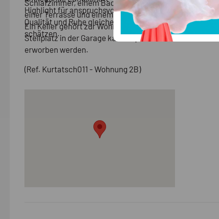
Schlafzimmer, einem Badezimmer sowie
Highlight für anspruchsvolle Käufer, die
einer Terrasse und einem kleinen Garten.
Qualität und Ruhe gleichermaßen
Ein Keller gehört zur Wohnung, ein
schätzen.
Stellplatz in der Garage kann separat
erworben werden.
(Ref. Kurtatsch011 - Wohnung 2B)