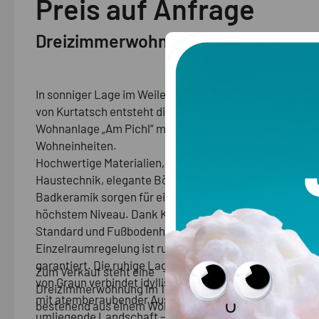
Preis auf Anfrage
Dreizimmerwohnung in Kurtatsch/G
In sonniger Lage im Weiler Graun oberhalb
Merkm
von Kurtatsch entsteht die exklusive
Stockw
Wohnanlage „Am Pichl“ mit nur sechs
Wohneinheiten.
Anzahl 
Hochwertige Materialien, moderne
Energie
Haustechnik, elegante Böden und stilvolle
Badkeramik sorgen für ein Wohngefühl auf
Heizung
höchstem Niveau. Dank Klimahaus-A-
Zentral,
Standard und Fußbodenheizung mit
Objekt
Einzelraumregelung ist rundum Komfort
garantiert. Die ruhige Lage im Dorfkern
Zum Verkauf steht eine
von Graun verbindet idyllisches Wohnen
Dreizimmerwohnung im 1. Obergeschoss,
mit atemberaubender Aussicht auf die
bestehend aus einem Wohnbereich, zwei
umliegende Landschaft – ein wahres