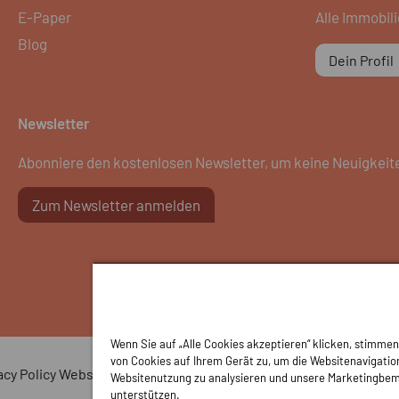
E-Paper
Alle Immobil
Blog
Dein Profil
Newsletter
Abonniere den kostenlosen Newsletter, um keine Neuigkeit
Zum Newsletter anmelden
Wenn Sie auf „Alle Cookies akzeptieren“ klicken, stimme
von Cookies auf Ihrem Gerät zu, um die Websitenavigation
acy Policy Webseite
Privacy Policy Anzeigen
Cookie Polic
Websitenutzung zu analysieren und unsere Marketingbe
unterstützen.