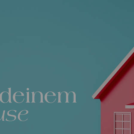
 deinem
use