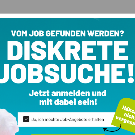
raun zu verkaufen - Wohnung 2B
ale
Ausstattung
Autonome Heizung
erk:
1. OG
Zimmer:
3
Keller
klasse:
KlimaHaus A
Terrasse
:
Wärmepumpe (Ofen, Etage,
 Fern, Fußboden)
nummer:
Kurtatsch011 - Wohnung 2B