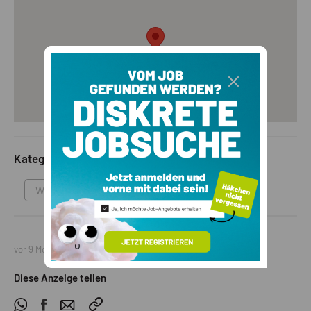
privaten Gärten oder sonnigen Balkonen und weitläufigen
Terrassen in den oberen Stockwerken. Dank großzügiger
Raumaufteilung und 3-fach verglasten Fenstern genießen Sie
Ruhe, Wärme und Privatsphäre. Zentrale Wohnlage im Herzen
von Wiesen: Hier trifft modernes Design auf regionale Qualität
– ein Ort, der begeistert und Wert schafft. Entscheiden Sie
sich jetzt für Ihre Zukunft im „Residence Monika“ – Ihrem
neuen Lebensmittelpunkt in Wiesen/Pfitsch!
Kategorie
Wohnung
vor 9 Monaten
Diese Anzeige teilen