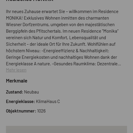
Ihr neues Zuhause erwartet Sie – willkommen im Residence
MONIKA! Exklusives Wohnen inmitten des charmanten
Wiesner Dorfzentrums, umgeben von den majestätischen
Berggipfeln des Pfitschertals. Im neuen Residence "Monika“
vereinen sich Natur und Komfort, Lebensqualität und
Sicherheit – der ideale Ort für Ihre Zukunft. Wohlfühlen auf
höchstem Niveau: -Energieeffizienz & Nachhaltigkeit:
Geringe Energiekosten und nachhaltiges Wohnen dank der
Energieklasse A nature. -Gesundes Raumklima: Dezentrale
Mehr lesen
Wohnraumlüftung sorgt für frische Luft und ein rundum
angenehmes Wohngefühl. -Ruhe und Schutz: Die massive
Merkmale
Bauweise bietet optimalen Schallschutz, während
einbruchhemmende Abschlüsse, eine zentrale Schließanlage
Zustand:
Neubau
und weitreichende Außenbeleuchtung maximale Sicherheit
Energieklasse:
KlimaHaus C
gewährleisten. -Innovative Haustechnik: Langlebige,
wartungsarme Materialien und eine smarte Niedertemperatur-
Objektnummer:
1026
Fußbodenheizung mit Raumthermostaten sorgen für geringen
Energieverbrauch und hohen Komfort. Wohnkultur für jede
Lebenslage: Wählen Sie zwischen Parterre-Wohnungen mit