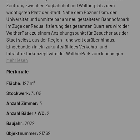
Zentrum, zwischen Zugbahnhof und Waltherplatz, dem
wichtigsten Platz der Stadt. Nahe dem Bozner Dom, der
Universität und unmittelbar am neu gestalteten Bahnhofspark.
Im Zuge der Requalifizierung des gesamten Quartiers wird der
WaltherPark zu einem Anziehungspunkt für Besucher aus der
Stadt selbst, aus der Region – und weit darüber hinaus.
Eingebunden in ein zukunftsfähiges Verkehrs- und
Infrastrukturkonzept wird der WaltherPark zum lebendigen
Mehr lesen
neuen Treffpunkt mitten in der Stadt. Hier entstehen 76
Wohnungen, 34 Investitionswohnungen, 90 neue Shops und
Merkmale
805 Parkplätze – im Einklang mit dem Masterplan für die
Stadtentwicklung in Bozen. WOHNUNG C302 - Sky Garden C:
Fläche:
127 m²
Zum Verkauf steht eine neue, große Dreizimmerwohnung mit
Stockwerk:
3. OG
Privatgarten im 3. OG - interne Einteilung wie folgt: Eingang,
Wohnraum mit Küche, 2 Schlafzimmer, 2 Badezimmer (eines
Anzahl Zimmer:
3
davon mit Fenster), Terrasse und Privatgarten. Ein
Anzahl Bäder / WC:
2
Wohngebäude, das allen erdenklichen Bedürfnissen gerecht
wird: Von kompakten Ein- oder Zweizimmerwohnungen bis
Baujahr:
2022
hin zu großzügigen Apartments mit drei oder vier Zimmern.
Objektnummer:
21369
Fünf der Gebäude oberhalb des Shoppingcenters sind