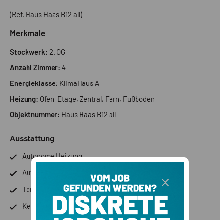
(Ref. Haus Haas B12 all)
Merkmale
Stockwerk:
2. OG
Anzahl Zimmer:
4
Energieklasse:
KlimaHaus A
Heizung:
Ofen, Etage, Zentral, Fern, Fußboden
Objektnummer:
Haus Haas B12 all
Ausstattung
Autonome Heizung
Aufzug
Terrasse
Keller