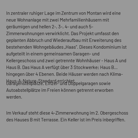
In zentraler ruhiger Lage im Zentrum von Montan wird eine
neue Wohnanlage mit zwei Mehrfamilienhäusern mit
geräumigen und hellen 2-, 3-, 4- und auch 5-
Zimmerwohnungen verwirklicht. Das Projekt umfasst den
geplanten Abbruch und Wiederaufbau mit Erweiterung des
bestehenden Wohngebäudes „Haas“. Dieses Kondominium ist
aufgeteilt in einem gemeinsamen Garagen- und
Kellergeschoss und zwei getrennte Wohnhäuser - Haus A und
Haus B. Das Haus A verfügt über 3 Stockwerke; Haus B
hingegen über 4 Ebenen. Beide Häuser werden nach Klima-
Haus-A-Nature-Standard errichtet.
Garagenstellplätze, Einzel- und Doppelgaragen sowie
Autoabstellplätze im Freien können getrennt erworben
werden.
Im Verkauf steht diese 4-Zimmerwohnung im 2. Obergeschoss
des Hauses B mit Terrasse. Ein Keller ist im Preis inbegriffen.