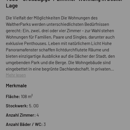
Lage
Die Vielfalt der Möglichkeiten Die Wohnungen des
WaltherParks werden unterschiedlichsten Bedürfnissen
gerecht: Ein, zwei, drei oder vier Zimmer – zur Wahl stehen
Wohnungen für Familien, Paare und Singles, darunter auch
exklusive Penthouses. Leben mit natürlichem Licht Hohe
Panoramafenster schaffen lichtdurchflutete Räume und
bieten einzigartige Ausblicke auf die Dächer der Stadt, den
umgebenden Park und die Berge. Die Wohngebäude sind
eingebettet in eine begrünte Dachlandschaft. In privaten
Mehr lesen
Gärten, Loggien oder Terrassen genießen Sie Ruhe und Natur
und sind dabei mitten in der Stadt. Stil trifft Nachhaltigkeit Die
Merkmale
Ausstattung ist geprägt von innovativem italienischem Design
– minimalistisch und wohnlich zugleich. Hochwertig
Fläche:
108 m²
verarbeitete natürliche Materialien, viele von Anbietern aus
Stockwerk:
5. OG
der Region, zeugen von Handwerkskunst Made in Italy und
schaffen ein Ambiente von zeitloser Eleganz.
Anzahl Zimmer:
4
Anzahl Bäder / WC:
3