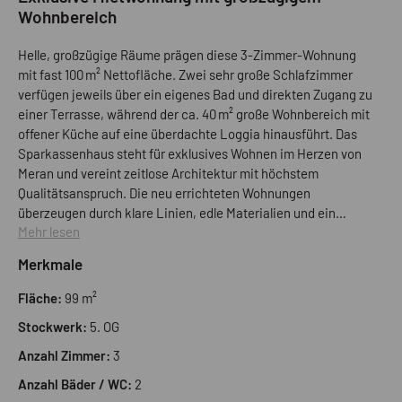
Wohnbereich
Helle, großzügige Räume prägen diese 3-Zimmer-Wohnung
mit fast 100 m² Nettofläche. Zwei sehr große Schlafzimmer
verfügen jeweils über ein eigenes Bad und direkten Zugang zu
einer Terrasse, während der ca. 40 m² große Wohnbereich mit
offener Küche auf eine überdachte Loggia hinausführt. Das
Sparkassenhaus steht für exklusives Wohnen im Herzen von
Meran und vereint zeitlose Architektur mit höchstem
Qualitätsanspruch. Die neu errichteten Wohnungen
überzeugen durch klare Linien, edle Materialien und ein
Mehr lesen
harmonisches Zusammenspiel von Design und moderner
Technik. Großzügige Fensterflächen schaffen
Merkmale
lichtdurchflutete Räume mit eindrucksvollen Ausblicken über
die Stadt. Fußbodenheizung, moderne Klimatechnik zum
Fläche:
99 m²
Kühlen und Heizen sowie individuell regelbare
Stockwerk:
5. OG
Temperaturzonen sorgen ganzjährig für ein angenehmes
Wohngefühl. Ein intelligentes Smart-Home-System ermöglicht
Anzahl Zimmer:
3
die zentrale Steuerung von Heizung, Beleuchtung und
Anzahl Bäder / WC:
2
Raffstores. Terrassen mit begrünten Pflanzbereichen und