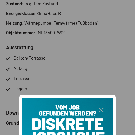
integrierter Bewässerung unterstreichen den exklusiven
Zustand:
In gutem Zustand
Charakter, während barrierefreie Zugänge und ein Lift bis in
Energieklasse:
KlimaHaus B
alle Wohngeschosse zusätzlichen Komfort bieten.
Heizung:
Wärmepumpe, Fernwärme (Fußboden)
Objektnummer:
ME13499_W09
Ausstattung
Balkon/Terrasse
Aufzug
Terrasse
Loggia
Downloads
Grundriss 1