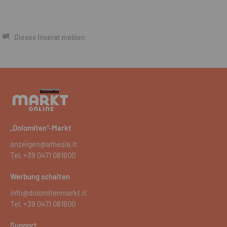
Dieses Inserat melden
„Dolomiten“-Markt
anzeigen@athesia.it
Tel.
+39 0471 081600
Werbung schalten
info@dolomitenmarkt.it
Tel.
+39 0471 081600
Support