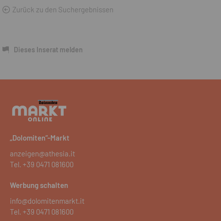
Zurück zu den Suchergebnissen
Dieses Inserat melden
„Dolomiten“-Markt
anzeigen@athesia.it
Tel.
+39 0471 081600
Werbung schalten
info@dolomitenmarkt.it
Tel.
+39 0471 081600