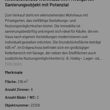
Sanierungsobjekt mit Potenzial
Zum Verkauf steht ein alleinstehendes Wohnhaus mit
Privatgarten, das vielfältige Gestaltungs- und
Nutzungsmöglichkeiten bietet. Die Immobilie ist
sanierungsbedürftig und eignet sich ideal für Käufer, die ein
Haus nach eigenen Vorstellungen modernisieren und
individuell gestalten möchten. Die Grundstücksfläche beträgt
405 m². Im Erdgeschoss befindet sich ein großzügiger
Kellerbereich mit Garage, der neben den Stellflächen auch
zusätzliche Nutzungsmöglichkeiten (z. B. Hobby-, Lager- oder
Mehr lesen
Technikräume) bietet. Das Obergeschoss umfasst zwei
Schlafzimmer, eine Küche, ein Wohnzimmer, ein Badezimmer
Merkmale
sowie eine Terrasse. Im Dachgeschoss stehen ein weiteres
Schlafzimmer, ein Badezimmer und ein Hobbyraum zur
Fläche:
218 m²
Verfügung, wodurch zusätzlicher Wohn- oder Arbeitsraum
Anzahl Zimmer:
6
entsteht. Der private Garten rundet das Angebot ab und bietet
ausreichend Platz für Erholung, Freizeitgestaltung oder
Anzahl Bäder / WC:
2
individuelle Außenraumkonzepte. Eine interessante
Objektnummer:
22129
Gelegenheit sowohl für Eigennutzer als auch für Investoren,