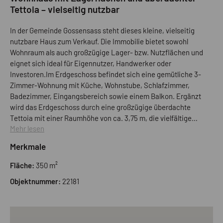
Tettoia – vielseitig nutzbar
In der Gemeinde Gossensass steht dieses kleine, vielseitig
nutzbare Haus zum Verkauf. Die Immobilie bietet sowohl
Wohnraum als auch großzügige Lager- bzw. Nutzflächen und
eignet sich ideal für Eigennutzer, Handwerker oder
Investoren.Im Erdgeschoss befindet sich eine gemütliche 3-
Zimmer-Wohnung mit Küche, Wohnstube, Schlafzimmer,
Badezimmer, Eingangsbereich sowie einem Balkon. Ergänzt
wird das Erdgeschoss durch eine großzügige überdachte
Tettoia mit einer Raumhöhe von ca. 3,75 m, die vielfältige
Mehr lesen
Nutzungsmöglichkeiten bietet – beispielsweise als
Stellfläche, Werkstatt oder Lager. Das Untergeschoss verfügt
Merkmale
über ein geräumiges Magazin mit drei separaten
Räumlichkeiten sowie einem WC. Diese Flächen eignen sich
Fläche:
350 m²
hervorragend als Lager, Hobbyräume oder für gewerbliche
Objektnummer:
22181
Zwecke.Besonders interessant für Bauträger und
Investoren:Diese Immobilie bietet die Möglichkeit, eine
verlegbare Baukubatur von 1.050 m³ (60 % Wohnbau, 40 %
Zubehörflächen) zu erwerben. Zum Angebot gehören der