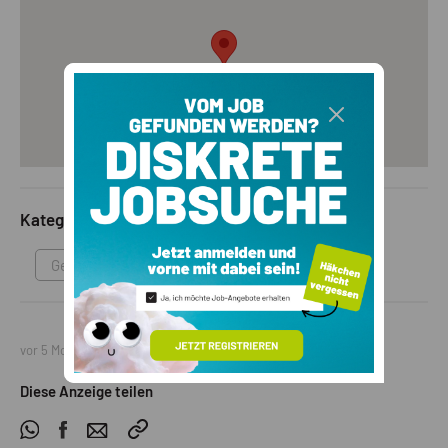
Abbruch des Bestandsgebäudes sowie der Wiederaufbau von
insgesamt 1.050 m³ Wohnvolumen. Damit eröffnet sich eine
seltene Gelegenheit, wertvolle und verlegbare Baukubatur in
einer begehrten Lage Südtirols zu sichern und an einem
geeigneten Standort neu zu realisieren.Pflersch und
Gossensass bieten ein vielfältiges Freizeitprogramm:Ein
großzügig ausgebautes Wandernetz durch die faszinierende
BergweltGipfeltouren auf den imposanten Tribulaun oder die
WeißwandspitzeZahlreiche Mountainbike-Routen und
abwechslungsreiche TrailsFamilienfreundliche Themenwege
Kategorie
zur spielerischen NaturerkundungRasante Abfahrten mit den
beliebten MountaincartsPerfekt präparierte Pisten im
Gewerbeimmobilie
Skigebiet LadurnsRodelspaß für die ganze FamilieRund 100
Kilometer Langlaufloipen in der UmgebungRomantische
Winterwanderungen durch die verschneite Südtiroler
BerglandschaftHier verbinden sich Naturerlebnis, Sport und
vor 5 Monaten
Erholung auf höchstem Niveau. Mehr Informationen unter:
https://www.ruth-immobilien.com/de/immobilien/wohnhaus-
Diese Anzeige teilen
mit-lagerflaechen-und-ueberdachter-tettoia-vielseitig-
nutzbar Ruth Immobilien Dorfstraße 12 / Via del Paese 39040