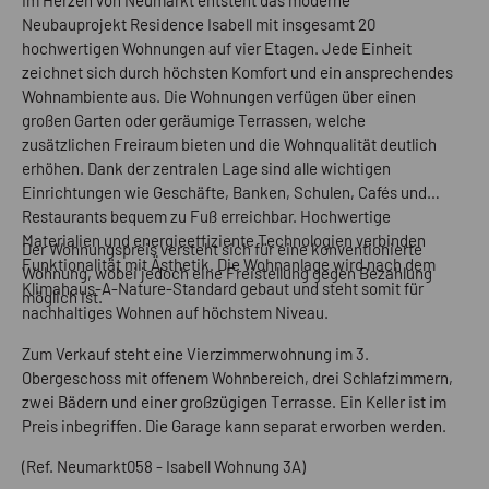
Neubauprojekt Residence Isabell mit insgesamt 20
hochwertigen Wohnungen auf vier Etagen. Jede Einheit
zeichnet sich durch höchsten Komfort und ein ansprechendes
Wohnambiente aus. Die Wohnungen verfügen über einen
großen Garten oder geräumige Terrassen, welche
zusätzlichen Freiraum bieten und die Wohnqualität deutlich
erhöhen. Dank der zentralen Lage sind alle wichtigen
Einrichtungen wie Geschäfte, Banken, Schulen, Cafés und
Restaurants bequem zu Fuß erreichbar. Hochwertige
Materialien und energieeffiziente Technologien verbinden
Der Wohnungspreis versteht sich für eine konventionierte
Funktionalität mit Ästhetik. Die Wohnanlage wird nach dem
Wohnung, wobei jedoch eine Freistellung gegen Bezahlung
Klimahaus-A-Nature-Standard gebaut und steht somit für
möglich ist.
nachhaltiges Wohnen auf höchstem Niveau.
Zum Verkauf steht eine Vierzimmerwohnung im 3.
Obergeschoss mit offenem Wohnbereich, drei Schlafzimmern,
zwei Bädern und einer großzügigen Terrasse. Ein Keller ist im
Preis inbegriffen. Die Garage kann separat erworben werden.
(Ref. Neumarkt058 - Isabell Wohnung 3A)