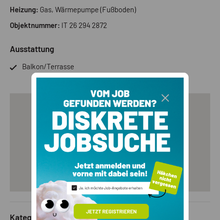
Heizung:
Gas, Wärmepumpe (Fußboden)
Objektnummer:
IT 26 294 2872
Ausstattung
Balkon/Terrasse
Kategorie