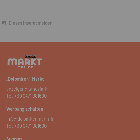
Dieses Inserat melden
„Dolomiten“-Markt
anzeigen@athesia.it
Tel.
+39 0471 081600
Werbung schalten
info@dolomitenmarkt.it
Tel.
+39 0471 081600
Support