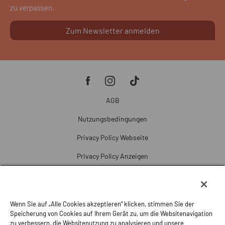
zu verpassen.
Zum Newsletter anmelden
AGB
Nutzungsbedingungen
Privacy Policy Webseite
Privacy Policy Anzeigen
Cookie Policy
Cookie-Einstellungen
Wenn Sie auf „Alle Cookies akzeptieren“ klicken, stimmen Sie der
Beschwerde
Speicherung von Cookies auf Ihrem Gerät zu, um die Websitenavigation
zu verbessern, die Websitenutzung zu analysieren und unsere