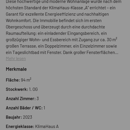
Diese hochwertige und moderne Wohnanlage wurde nach dem
höchsten Standard der KlimaHaus-Klasse „A“ errichtet – ein
Garant für exzellente Energieeffizienz und nachhaltigen
Wohnkomfort. Die Immobilie befindet sich im ersten
Obergeschoss und überzeugt durch eine durchdachte
Raumaufteilung: ein einladender Eingangsbereich, ein
großzügiger Wohn- und Essbereich mit Zugang zur ca. 30 m²
großen Terrasse, ein Doppelzimmer, ein Einzelzimmer sowie
ein Tageslichtbad mit Fenster. Dank großer Fensterflächen
Mehr lesen
genießt die Wohnung hervorragende Lichtverhältnisse. Für
ein ganzjährig angenehmes Raumklima sorgt die zentrale
Merkmale
Fußbodenheizung und -kühlung, die raumweise individuell
regulierbar ist – ideal für ein behagliches und modernes
Fläche:
94 m²
Wohngefühl. Ein Kellerabteil ist im Preis inbegriffen. Eine
Stockwerk:
1. OG
Garage kann optional zum Preis von € 40.000,00 erworben
werden.
Anzahl Zimmer:
3
Anzahl Bäder / WC:
1
Baujahr:
2023
Energieklasse:
KlimaHaus A