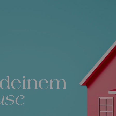
 deinem
use