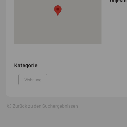
Objekt
Wohnung ist Teil einer Anlage mit
hochwertiger Bauweise, einem
Gemeinschaftspool, privaten
Parkmöglichkeiten und einem direkten
Zugang zum Golfplatz. Die Lage innerhalb
des Naturparks sowie der unverbauten
Ausblick machen diese Immobilie zu einem
besonderen Rückzugsort für
Naturliebhaber und Genießer.
Kategorie
Wohnung
Zurück zu den Suchergebnissen