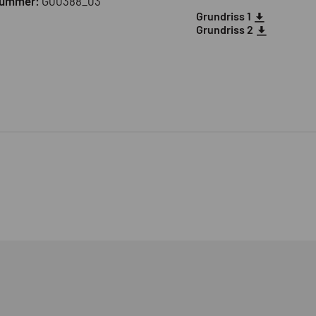
nummer:
G00388_03
Grundriss 1
Grundriss 2