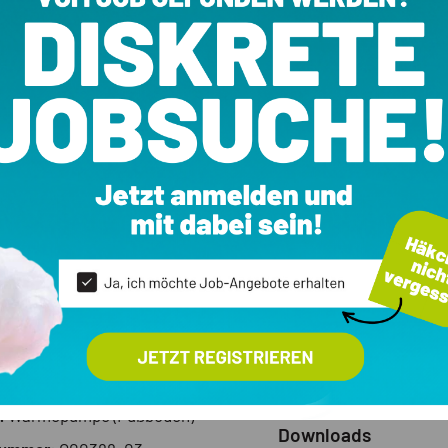
rten und Seeblick
ale
Ausstattung
Garten
59 m²
erk:
EG
Garage
Zimmer:
3
Keller
Bäder / WC:
2
Schwimmbad
:
2026
Terrasse
klasse:
KlimaHaus A+
:
Wärmepumpe (Fußboden)
Downloads