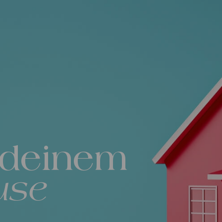
 deinem
use