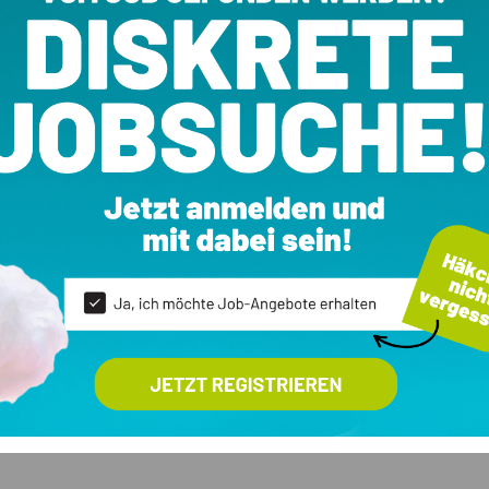
07)
ale
Ausstattung
Aufzug
60 m²
erk:
1. OG
Terrasse
Zimmer:
2
:
2025
d:
Neubau
nummer:
910-A07