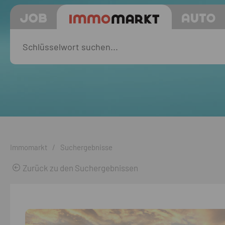
Immomarkt
/
Suchergebnisse
Zurück zu den Suchergebnissen