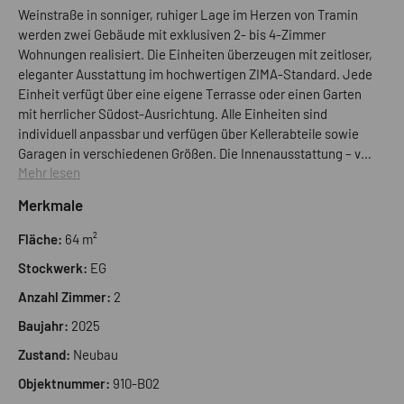
Weinstraße in sonniger, ruhiger Lage im Herzen von Tramin
werden zwei Gebäude mit exklusiven 2- bis 4-Zimmer
Wohnungen realisiert. Die Einheiten überzeugen mit zeitloser,
eleganter Ausstattung im hochwertigen ZIMA-Standard. Jede
Einheit verfügt über eine eigene Terrasse oder einen Garten
mit herrlicher Südost-Ausrichtung. Alle Einheiten sind
individuell anpassbar und verfügen über Kellerabteile sowie
Garagen in verschiedenen Größen. Die Innenausstattung – von
Mehr lesen
WOHNGENUSS UMGEBEN VON WEINREBEN In der
Weinstraße in sonniger, ruhiger Lage im Herzen von Tramin
Merkmale
werden zwei Gebäude mit exklusiven 2- bis 4-Zimmer
Wohnungen realisiert. Die Einheiten überzeugen mit zeitloser,
Fläche:
64 m²
eleganter Ausstattung im hochwertigen ZIMA-Standard. Jede
Stockwerk:
EG
Einheit verfügt über eine eigene Terrasse oder einen Garten
mit herrlicher Südost-Ausrichtung. Alle Einheiten sind
Anzahl Zimmer:
2
individuell anpassbar und verfügen über Kellerabteile sowie
Baujahr:
2025
Garagen in verschiedenen Größen. Die Innenausstattung – von
Fliesen und Holzböden über Türen bis hin zur Badeinrichtung –
Zustand:
Neubau
wird vollständig nach den persönlichen Wünschen der
Objektnummer:
910-B02
zukünftigen Bewohner gestaltet. Das Klimahaus „A überzeugt