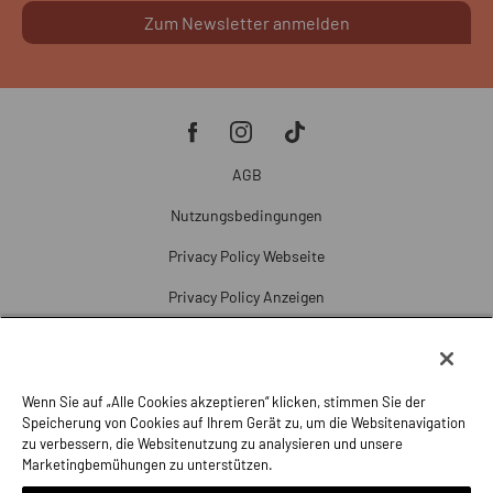
Zum Newsletter anmelden
AGB
Nutzungsbedingungen
Privacy Policy Webseite
Privacy Policy Anzeigen
Cookie Policy
Cookie-Einstellungen
Wenn Sie auf „Alle Cookies akzeptieren“ klicken, stimmen Sie der
Beschwerde
Speicherung von Cookies auf Ihrem Gerät zu, um die Websitenavigation
zu verbessern, die Websitenutzung zu analysieren und unsere
Impressum
Marketingbemühungen zu unterstützen.