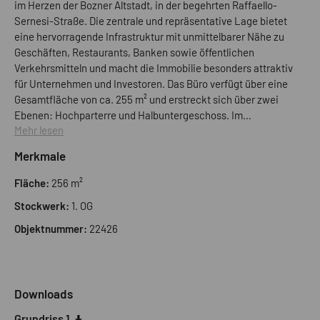
im Herzen der Bozner Altstadt, in der begehrten Raffaello-
Sernesi-Straße. Die zentrale und repräsentative Lage bietet
eine hervorragende Infrastruktur mit unmittelbarer Nähe zu
Geschäften, Restaurants, Banken sowie öffentlichen
Verkehrsmitteln und macht die Immobilie besonders attraktiv
für Unternehmen und Investoren. Das Büro verfügt über eine
Gesamtfläche von ca. 255 m² und erstreckt sich über zwei
Ebenen: Hochparterre und Halbuntergeschoss. Im
Mehr lesen
Hochparterre befinden sich 7 Büroräume, die eine flexible
Nutzung ermöglichen und sich ideal für verschiedene
Merkmale
Arbeitsbereiche, Besprechungsräume oder Einzelbüros
eignen. Das Halbuntergeschoss bietet zusätzliche funktionale
Fläche:
256 m²
Flächen und besteht aus einem weiteren Büro, einem Archiv,
Stockwerk:
1. OG
einem Serverraum sowie zwei Badezimmern. Diese Ebene
eignet sich perfekt für administrative Tätigkeiten,
Objektnummer:
22426
Technikräume oder zusätzliche Arbeitsplätze. Zur Immobilie
gehört außerdem 1 Kellerraum, der zusätzlichen Stauraum
bietet. Die Einheit ist derzeit vermietet bis Juni 2026 und
erzielt eine Jahresmiete von 39.600 €. Damit stellt diese
Downloads
Immobilie eine attraktive Kapitalanlage mit stabilen
Grundriss 1
Mieteinnahmen dar und bietet gleichzeitig die Möglichkeit