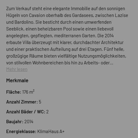
Zum Verkauf steht eine elegante Immobilie auf den sonnigen
Hügeln von Cavaion oberhalb des Gardasees, zwischen Lazise
und Bardolino. Sie besticht durch einen umwerfenden
Seeblick, einen beheizbaren Pool sowie einen liebevoll
angelegten, gepflegten, mediterranen Garten. Die 2014
erbaute Villa überzeugt mit klarer, durchdachter Architektur
und einer praktischen Aufteilung auf drei Etagen. Fünf helle,
großzügige Räume bieten vielfältige Nutzungsmöglichkeiten,
von stilvollen Wohnbereichen bis hin zu Arbeits- oder
Mehr lesen
Gästezimmern. Die offene Luxus-Küche ist ein idealer und
perfekter Treffpunkt für Ihre Bewohner und liebe Gäste. Zwei
Merkmale
modern gestaltete Badezimmer sorgen für hohen Komfort;
eines verfügt über einen Whirlpool mit direktem Blick auf den
Fläche:
176 m²
See sowie einer großen gemauerten Dusche. Große
Anzahl Zimmer:
5
Fensterflächen schaffen eine lichtdurchflutete, einladende
Atmosphäre und lassen Innen- und Außenbereich harmonisch
Anzahl Bäder / WC:
2
ineinander übergehen. Ein Personenlift erschließt alle Etagen
Baujahr:
2014
und gewährleistet höchsten Komfort. Die hochwertige
Ausstattung umfasst maßgefertigte Einbauschränke sowie
Energieklasse:
KlimaHaus A+
einen vielseitig nutzbaren Keller. Barrierearme Zugänge