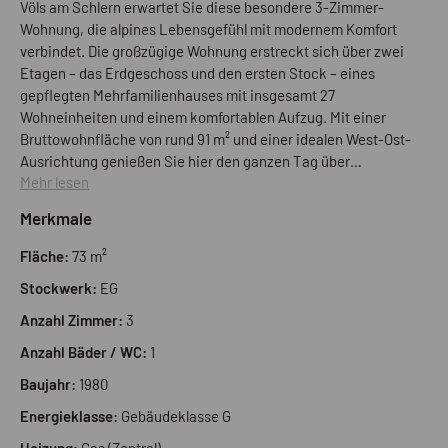
Völs am Schlern erwartet Sie diese besondere 3-Zimmer-
Wohnung, die alpines Lebensgefühl mit modernem Komfort
verbindet. Die großzügige Wohnung erstreckt sich über zwei
Etagen – das Erdgeschoss und den ersten Stock – eines
gepflegten Mehrfamilienhauses mit insgesamt 27
Wohneinheiten und einem komfortablen Aufzug. Mit einer
Bruttowohnfläche von rund 91 m² und einer idealen West-Ost-
Ausrichtung genießen Sie hier den ganzen Tag über
Mehr lesen
natürliches Licht und ein helles Ambiente. Das Herzstück der
Immobilie bildet das geräumige Wohnzimmer, das durch einen
Merkmale
gemütlichen Kamin eine besonders behagliche Atmosphäre
ausstrahlt. Eine separate Küche, zwei helle Schlafzimmer
Fläche:
73 m²
sowie ein Badezimmer und ein praktisches Gäste-WC mit
Stockwerk:
EG
Fenster bieten ausreichend Platz für Familie und Gäste.
Besonders hervorzuheben sind der sonnige Balkon und die
Anzahl Zimmer:
3
zwei Terrassen, die einen freien, unverbaubaren Blick auf die
Anzahl Bäder / WC:
1
umliegende Natur Südtirols ermöglichen und zum Entspannen
im Freien einladen. Für den täglichen Komfort sorgen ein
Baujahr:
1980
eigenes Kellerabteil und eine private Garage. Zusätzlich
Energieklasse:
Gebäudeklasse G
stehen den Bewohnern ein Gemeinschaftsparkplatz sowie ein
gepflegter Gemeinschaftsgarten zur Verfügung, der weiteren
Heizung:
Gas (Zentral)