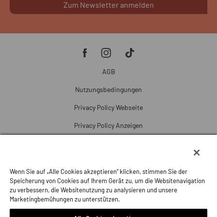
Zum Newsletter anmelden
AGB
Nutzungsbedingungen
Privacy Policy Webseite
Privacy Policy Anzeigen
Cookie Policy
Cookie-Einstellungen
Wenn Sie auf „Alle Cookies akzeptieren“ klicken, stimmen Sie der
Beschwerde
Speicherung von Cookies auf Ihrem Gerät zu, um die Websitenavigation
zu verbessern, die Websitenutzung zu analysieren und unsere
Impressum
Marketingbemühungen zu unterstützen.