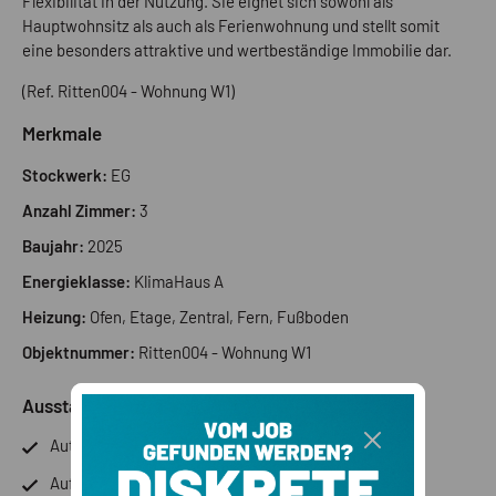
Flexibilität in der Nutzung. Sie eignet sich sowohl als
Hauptwohnsitz als auch als Ferienwohnung und stellt somit
eine besonders attraktive und wertbeständige Immobilie dar.
(Ref. Ritten004 - Wohnung W1)
Merkmale
Stockwerk:
EG
Anzahl Zimmer:
3
Baujahr:
2025
Energieklasse:
KlimaHaus A
Heizung:
Ofen, Etage, Zentral, Fern, Fußboden
Objektnummer:
Ritten004 - Wohnung W1
Ausstattung
Autonome Heizung
Aufzug