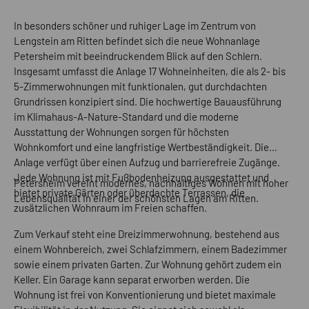
In besonders schöner und ruhiger Lage im Zentrum von
Lengstein am Ritten befindet sich die neue Wohnanlage
Petersheim mit beeindruckendem Blick auf den Schlern.
Insgesamt umfasst die Anlage 17 Wohneinheiten, die als 2- bis
5-Zimmerwohnungen mit funktionalen, gut durchdachten
Grundrissen konzipiert sind. Die hochwertige Bauausführung
im Klimahaus-A-Nature-Standard und die moderne
Ausstattung der Wohnungen sorgen für höchsten
Wohnkomfort und eine langfristige Wertbeständigkeit. Die
Anlage verfügt über einen Aufzug und barrierefreie Zugänge.
Jede Wohnung ist mit Fußbodenheizung ausgestattet und
Petersheim vereint modernes, nachhaltiges Wohnen mit hoher
bietet private Gärten oder überdachte Terrassen, die
Lebensqualität in einer der schönsten Lagen am Ritten.
zusätzlichen Wohnraum im Freien schaffen.
Zum Verkauf steht eine Dreizimmerwohnung, bestehend aus
einem Wohnbereich, zwei Schlafzimmern, einem Badezimmer
sowie einem privaten Garten. Zur Wohnung gehört zudem ein
Keller. Ein Garage kann separat erworben werden. Die
Wohnung ist frei von Konventionierung und bietet maximale