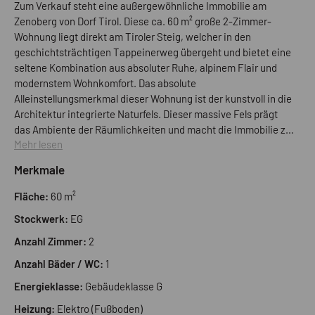
Zum Verkauf steht eine außergewöhnliche Immobilie am
Zenoberg von Dorf Tirol. Diese ca. 60 m² große 2-Zimmer-
Wohnung liegt direkt am Tiroler Steig, welcher in den
geschichtsträchtigen Tappeinerweg übergeht und bietet eine
seltene Kombination aus absoluter Ruhe, alpinem Flair und
modernstem Wohnkomfort. Das absolute
Alleinstellungsmerkmal dieser Wohnung ist der kunstvoll in die
Architektur integrierte Naturfels. Dieser massive Fels prägt
das Ambiente der Räumlichkeiten und macht die Immobilie zu
Mehr lesen
einem unverwechselbaren Unikat, das die Urgewalt der
Südtiroler Bergwelt direkt in den Wohnraum holt. Die Wohnung
Merkmale
wurde im Jahr 2023 einer umfassenden Kernsanierung
unterzogen. Mit viel Liebe zum Detail wurden Fenster, Türen,
Fläche:
60 m²
Böden sowie die gesamte Elektrik erneuert. Das Badezimmer
Stockwerk:
EG
besticht durch moderne Sanitärobjekte und ein zeitgemäßes
Design. Aufteilung und Ausstattung: - Küche - Wohnzimmer -
Anzahl Zimmer:
2
Schlafzimmer - Bad mit Dusche - Abstellraum - Kleine Süd-
Anzahl Bäder / WC:
1
Terrassen-Laube mit traumhaften Bergblick - Bodenheizung
vorhanden - Gasofen im Wohnzimmer, sowie Kaminanschluss
Energieklasse:
Gebäudeklasse G
für Holzofen zwischen Küche und Flur Die Immobilie befindet
Heizung:
Elektro (Fußboden)
sich in einer privilegierten Panoramalage am Zenoberg und ist