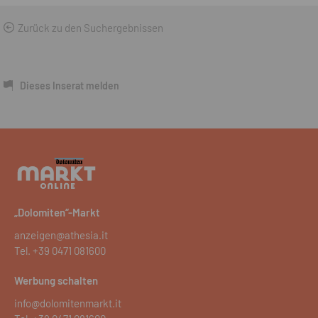
Zurück zu den Suchergebnissen
Dieses Inserat melden
„Dolomiten“-Markt
anzeigen@athesia.it
Tel.
+39 0471 081600
Werbung schalten
info@dolomitenmarkt.it