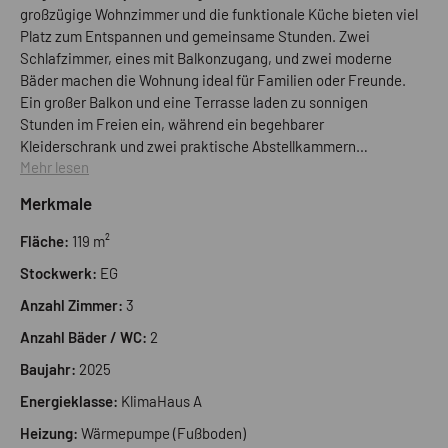
großzügige Wohnzimmer und die funktionale Küche bieten viel
Platz zum Entspannen und gemeinsame Stunden. Zwei
Schlafzimmer, eines mit Balkonzugang, und zwei moderne
Bäder machen die Wohnung ideal für Familien oder Freunde.
Ein großer Balkon und eine Terrasse laden zu sonnigen
Stunden im Freien ein, während ein begehbarer
Kleiderschrank und zwei praktische Abstellkammern
Mehr lesen
zusätzlichen Komfort bieten. Ein eigener Garten sorgt für Ruhe
und Privatsphäre, und zwei Autoabstellplätze sind im Preis
Merkmale
inklusive. Perfekt geeignet als Ferienwohnung, um den
Gardasee in vollen Zügen zu genießen.
Fläche:
119 m²
Stockwerk:
EG
Anzahl Zimmer:
3
Anzahl Bäder / WC:
2
Baujahr:
2025
Energieklasse:
KlimaHaus A
Heizung:
Wärmepumpe (Fußboden)