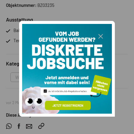
Objektnummer:
BZ03235
Ausstattung
Balkon/Terrasse
Terrasse
Kategorie
Wohnung
vor 2 Monaten
Diese Anzeige teilen