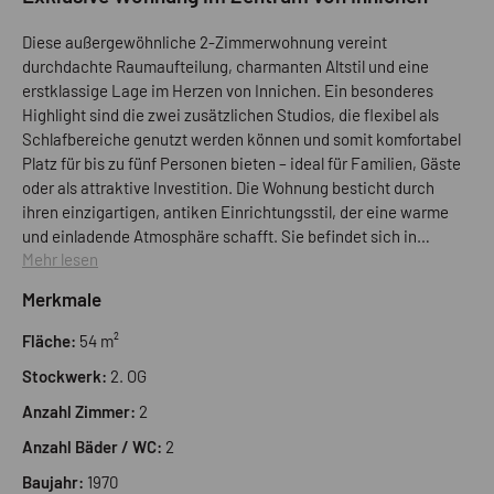
Diese außergewöhnliche 2-Zimmerwohnung vereint
durchdachte Raumaufteilung, charmanten Altstil und eine
erstklassige Lage im Herzen von Innichen. Ein besonderes
Highlight sind die zwei zusätzlichen Studios, die flexibel als
Schlafbereiche genutzt werden können und somit komfortabel
Platz für bis zu fünf Personen bieten – ideal für Familien, Gäste
oder als attraktive Investition. Die Wohnung besticht durch
ihren einzigartigen, antiken Einrichtungsstil, der eine warme
und einladende Atmosphäre schafft. Sie befindet sich in
Mehr lesen
einem gepflegten Zustand und wird vollständig möbliert
übergeben, sodass einem sofortigen Einzug nichts im Wege
Merkmale
steht. Gelegen im 2. Obergeschoss eines Mehrfamilienhauses
direkt in der beliebten Einkaufsstraße von Innichen,
Fläche:
54 m²
profitieren Sie von einer unschlagbaren Lage: Sämtliche
Stockwerk:
2. OG
Geschäfte des täglichen Bedarfs, Restaurants und Cafés
befinden sich in unmittelbarer Nähe. Auch die im Dorf
Anzahl Zimmer:
2
gelegene Skipiste Haunold ist bequem erreichbar – ein echtes
Anzahl Bäder / WC:
2
Plus für Sport- und Naturliebhaber. Die Ost-Süd-Ausrichtung
sorgt für eine angenehme, lichtdurchflutete
Baujahr:
1970