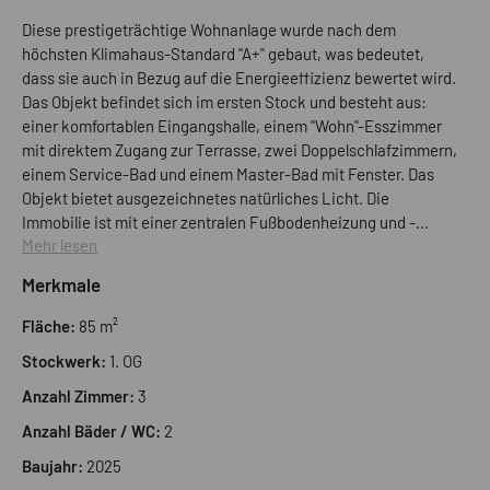
Diese prestigeträchtige Wohnanlage wurde nach dem
höchsten Klimahaus-Standard "A+" gebaut, was bedeutet,
dass sie auch in Bezug auf die Energieeffizienz bewertet wird.
Das Objekt befindet sich im ersten Stock und besteht aus:
einer komfortablen Eingangshalle, einem "Wohn"-Esszimmer
mit direktem Zugang zur Terrasse, zwei Doppelschlafzimmern,
einem Service-Bad und einem Master-Bad mit Fenster. Das
Objekt bietet ausgezeichnetes natürliches Licht. Die
Immobilie ist mit einer zentralen Fußbodenheizung und -
Mehr lesen
kühlung ausgestattet, die mit einer komfortablen
Einzelraumtemperaturregelung unabhängig betrieben wird
Merkmale
und in allen Räumen eine besondere Wohlfühlatmosphäre
bietet. Bauende Dezember 2025.
Fläche:
85 m²
Stockwerk:
1. OG
Anzahl Zimmer:
3
Anzahl Bäder / WC:
2
Baujahr:
2025