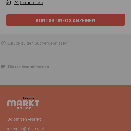
74
Immobilien
KONTAKTINFOS ANZEIGEN
Zurück zu den Suchergebnissen
Dieses Inserat melden
„Dolomiten“-Markt
anzeigen@athesia.it