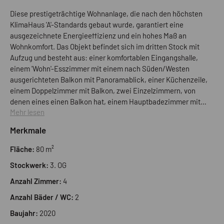
Diese prestigeträchtige Wohnanlage, die nach den höchsten
KlimaHaus 'A'-Standards gebaut wurde, garantiert eine
ausgezeichnete Energieeffizienz und ein hohes Maß an
Wohnkomfort. Das Objekt befindet sich im dritten Stock mit
Aufzug und besteht aus: einer komfortablen Eingangshalle,
einem 'Wohn'-Esszimmer mit einem nach Süden/Westen
ausgerichteten Balkon mit Panoramablick, einer Küchenzeile,
einem Doppelzimmer mit Balkon, zwei Einzelzimmern, von
denen eines einen Balkon hat, einem Hauptbadezimmer mit
Mehr lesen
Fenster und einem Servicebad. Das Objekt bietet den ganzen
Tag über hervorragendes natürliches Licht. Die Immobilie ist
Merkmale
mit einer zentralen Fußbodenheizung ausgestattet, die mit
einer komfortablen Einzelraumtemperaturregelung
Fläche:
80 m²
selbstständig betrieben wird und in allen Räumen eine
Stockwerk:
3. OG
besondere Wohlfühlatmosphäre bietet. Abgerundet wird das
Angebot durch ein Kellerabteil und eine Garage zum Preis von
Anzahl Zimmer:
4
Euro 40.000,00. Das im Jahr 2020 errichtete Objekt besticht
Anzahl Bäder / WC:
2
durch seine hochwertige Ausstattung und modernste Technik.
Baujahr:
2020