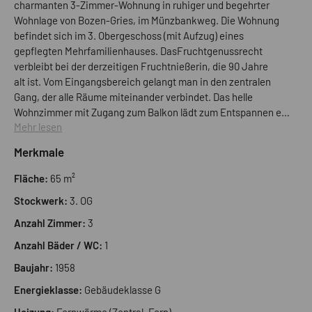
charmanten 3-Zimmer-Wohnung in ruhiger und begehrter
Wohnlage von Bozen-Gries, im Münzbankweg. Die Wohnung
befindet sich im 3. Obergeschoss (mit Aufzug) eines
gepflegten Mehrfamilienhauses. DasFruchtgenussrecht
verbleibt bei der derzeitigen Fruchtnießerin, die 90 Jahre
alt ist. Vom Eingangsbereich gelangt man in den zentralen
Gang, der alle Räume miteinander verbindet. Das helle
Wohnzimmer mit Zugang zum Balkon lädt zum Entspannen ein
Mehr lesen
und verfügt über eine praktische, integrierte Kochecke. Zwei
gemütliche Schlafzimmer bieten ausreichend Platz für
Merkmale
individuelle Gestaltungsmöglichkeiten. Das Badezimmer ist
mit einer Badewanne ausgestattet. Ergänzt wird das
Fläche:
65 m²
Raumangebot durch einen kleinen Abstellraum, der
Stockwerk:
3. OG
zusätzlichen Stauraum bietet. Bei weiteren Fragen oder ein
Besichtigungstermin stehen wir Ihnen jederzeit zur
Anzahl Zimmer:
3
Verfügung!
Anzahl Bäder / WC:
1
Baujahr:
1958
Energieklasse:
Gebäudeklasse G
Heizung:
Fernwärme (Zentral, Fern)