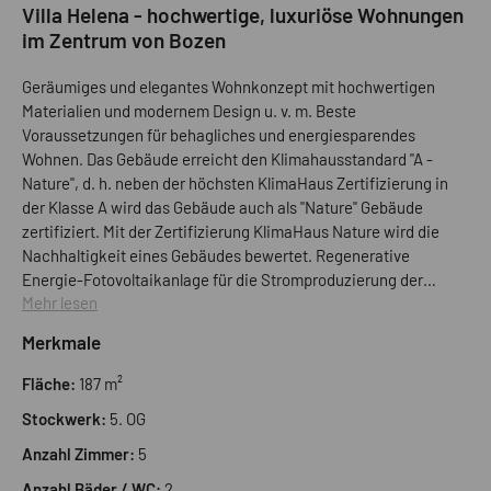
Villa Helena - hochwertige, luxuriöse Wohnungen
im Zentrum von Bozen
Geräumiges und elegantes Wohnkonzept mit hochwertigen
Materialien und modernem Design u. v. m. Beste
Voraussetzungen für behagliches und energiesparendes
Wohnen. Das Gebäude erreicht den Klimahausstandard "A -
Nature", d. h. neben der höchsten KlimaHaus Zertifizierung in
der Klasse A wird das Gebäude auch als "Nature" Gebäude
zertifiziert. Mit der Zertifizierung KlimaHaus Nature wird die
Nachhaltigkeit eines Gebäudes bewertet. Regenerative
Energie-Fotovoltaikanlage für die Stromproduzierung der
Mehr lesen
Gemeinschaftsräume, wie z. B. Aufzug, Garagengeschoss und
Stiegenhaus, sowie für die Warmwasserproduktion. Alles für
Merkmale
eine merkliche Senkung der jährlichen Betriebskosten.
Thermo-Akustische Isolierung mit besonderer
Fläche:
187 m²
Aufmerksamkeit moderne Gas-Heizanlage Eingangstüren
Stockwerk:
5. OG
Wohnungen aus Vollholz von höchster Qualität
(schallreduzierend 40 dB) Innentüren aus Holz von höchster
Anzahl Zimmer:
5
Qualität Keller mit Bodenfliesen
Anzahl Bäder / WC:
2