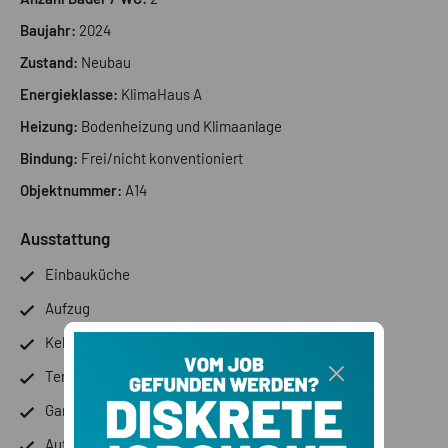
Baujahr:
2024
Zustand:
Neubau
Energieklasse:
KlimaHaus A
Heizung:
Bodenheizung und Klimaanlage
Bindung:
Frei/nicht konventioniert
Objektnummer:
A14
Ausstattung
Einbauküche
Aufzug
Keller
Terrasse
Garage
Autonome Heizung