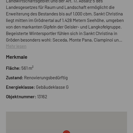
Landwirtschaftsgebiet und der Art. 17, Absatz 5 des
Landesgesetzes für Raum und Landschaft ermöglicht die
Erweiterung des Bestandes bis auf 1.000 cbm. Sankt Christina
liegt mitten im Grödnertal auf 1.428 Metern Seehöhe, umgeben
von den markanten Gipfeln der Geisler- und Langkofelgruppe.
Begeisterte Wintersportler fühlen sich in Sankt Christina in
Gröden besonders wohl: Seceda, Monte Pana, Ciampinoi und
Mehr lesen
Col Raiser nennen sich die großen Pistenreviere in Gröden, die
man von St. Christina aus alle bequem erreicht. Eine
Merkmale
Verbindung zum benachbarten Skigebiet Seiser Alm ist
ebenfalls gegeben. Im Sommer lädt die einmalige
Fläche:
561 m²
Berglandschaft rund um Sankt Christina zu ausgedehnten
Zustand:
Renovierungsbedürftig
Wanderungen oder zu Bergtouren auf den nahen Langkofel
ein.
Energieklasse:
Gebäudeklasse G
Objektnummer:
13162