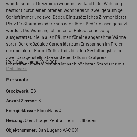
wunderschöne Dreizimmerwohnung verkauft. Die Wohnung
besticht durch einen offenen Wohnbereich, zwei geräumige
Schlafzimmer und zwei Bäder. Ein zusätzliches Zimmer bietet
Platz für Stauraum oder kann nach Ihren Bedürfnissen genutzt
werden. Die Wohnung ist mit einer Fußbodenheizung
ausgestattet, die in allen Räumen für eine angenehme Wärme
sorgt. Der großzügige Garten lädt zum Entspannen im Freien
ein und bietet Raum für Ihre individuellen Gestaltungsideen.
Zwei Garagenstellplätze sind ebenfalls im Kaufpreis
(Ref. San Lugano W-C 001)
inbegriffen. Diese Wohnung ist nach höchsten Standards mit
Mehr lesen
Energieeffizienzklasse A gebaut.
Merkmale
Stockwerk:
EG
Anzahl Zimmer:
3
Energieklasse:
KlimaHaus A
Heizung:
Ofen, Etage, Zentral, Fern, Fußboden
Objektnummer:
San Lugano W-C 001