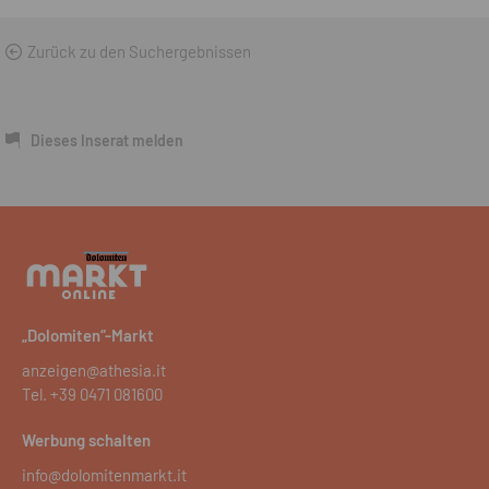
Zurück zu den Suchergebnissen
Dieses Inserat melden
„Dolomiten“-Markt
anzeigen@athesia.it
Tel.
+39 0471 081600
Werbung schalten
info@dolomitenmarkt.it