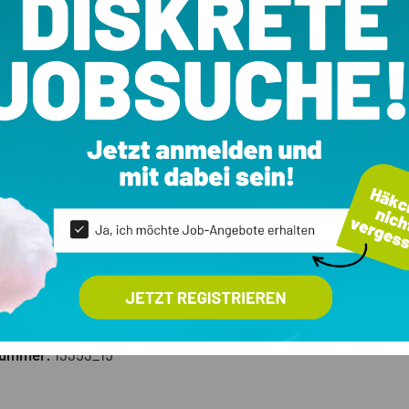
bergeschoss
ale
Ausstattung
Balkon/Terrasse
51 m²
erk:
2. OG
Aufzug
Zimmer:
2
Keller
Bäder / WC:
1
:
2023
Downloads
klasse:
KlimaHaus A+
Grundriss 1
:
Fernwärme (Fußboden)
Grundriss 2
Grundriss 3
nummer:
13353_15