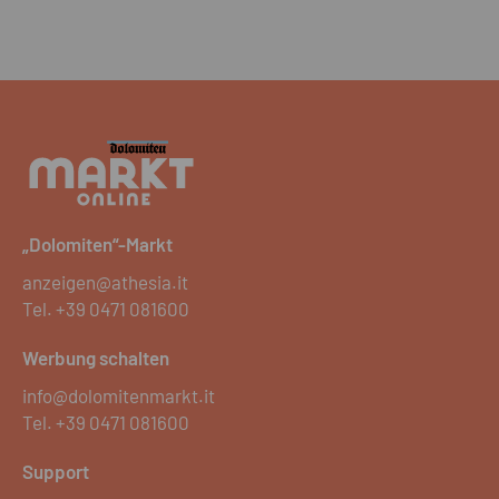
Hochwertige Materialien wie Echtholz
Parkettböden, Feinsteinzeug und
Markenprodukte im Sanitärbereich,
gehobene Ausstattung mit Raffstores,
bodengleichen Duschen und Home-
Delivery-Station kombiniert mit einem
nachhaltigen Konzept dank Fernwärme,
Komfort-Wohnraumlüftung und
Photovoltaik-Anlage - das sind nur einige
„Dolomiten“-Markt
Highlights des neuen Projektes.
anzeigen@athesia.it
Tel.
+39 0471 081600
Werbung schalten
info@dolomitenmarkt.it
Tel.
+39 0471 081600
Support