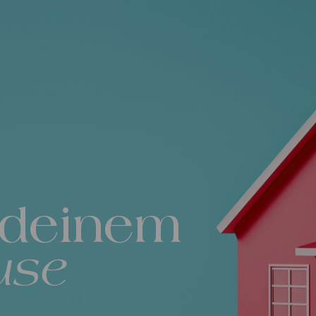
 deinem
use