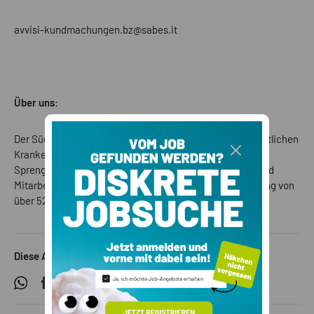
avvisi-kundmachungen.bz@sabes.it
Über uns
:
Der Südtiroler Sanitätsbetrieb ist der Verbund von 7 öffentlichen
Krankenhäusern, 20 Gesundheitssprengeln und 14
Sprengelstützpunkten mit fast 11.000 Mitarbeiterinnen und
Mitarbeitern verantwortlich für die Gesundheitsversorgung von
über 520.000 Bürgerinnen und Bürgern in Südtirol.
Diese Anzeige teilen