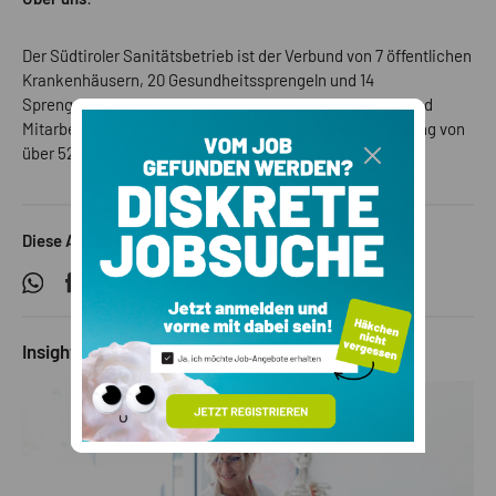
Der Südtiroler Sanitätsbetrieb ist der Verbund von 7 öffentlichen
Krankenhäusern, 20 Gesundheitssprengeln und 14
Sprengelstützpunkten mit fast 11.000 Mitarbeiterinnen und
Mitarbeitern verantwortlich für die Gesundheitsversorgung von
über 520.000 Bürgerinnen und Bürgern in Südtirol.
Diese Anzeige teilen
Insights - Ein Blick ins Innere