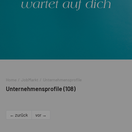
wartet auf dich
Home
/
JobMarkt
/
Unternehmensprofile
Unternehmensprofile (108)
← zurück
vor →