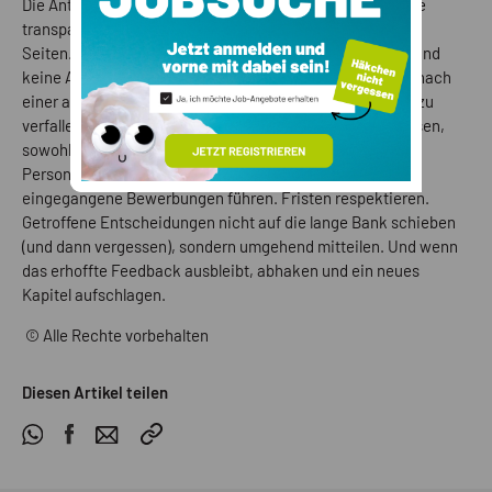
Die Antwort auf dieses Phänomen liegt auf der Hand. Eine
transparente, faire und klare Kommunikation von beiden
Seiten. Keine Angst, negative Dinge zu kommunizieren, und
keine Angst vor (nicht emotionsgeladenen) Nachfragen, nach
einer angemessenen Zeit, ohne deshalb aber in Stalking zu
verfallen. Regelmäßige Kontrolle von Bewerbungsprozessen,
sowohl vonseiten der Bewerbenden als auch von den
Personalabteilungen. Listen über herausgegebene bzw.
eingegangene Bewerbungen führen. Fristen respektieren.
Getroffene Entscheidungen nicht auf die lange Bank schieben
(und dann vergessen), sondern umgehend mitteilen. Und wenn
das erhoffte Feedback ausbleibt, abhaken und ein neues
Kapitel aufschlagen.
© Alle Rechte vorbehalten
Diesen Artikel teilen