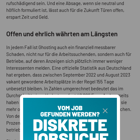
rufschädigend sein. Und eine Absage, wenn sie neutral und
höflich formuliert ist, lässt auch für die Zukunft Türen offen,
erspart Zeit und Geld.
Offen und ehrlich währten am Längsten
In jedem Fall ist Ghosting auch ein finanziell messbarer
Schaden, nicht nur für die Arbeitssuchenden, sondern auch für
Betriebe, auf deren Anzeigen sich plötzlich immer weniger
Interessenten melden. Eine offizielle Statistik aus Deutschland
hat ergeben, dass zwischen September 2022 und August 2023
vakant gewordene Arbeitsplätze in der Regel 155 Tage
unbesetzt bleiben. In Zahlen umgerechnet bedeutet das im
Durchschnitt einen Verlust von fast 40.000 Euro. Andererseits
haben Recruiter größerer Unternehmen angegeben, dass sie
mehr oder weniger regelmäßig Ghosting-Erfahrungen machen.
Von den befragten Arbeitnehmenden gaben hingegen 10
Prozent offen zu, dass sie mindestens einmal Ghosting
betrieben hätten.