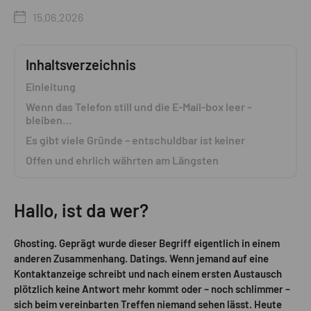
15.06.2026
Inhaltsverzeichnis
Einleitung
Wenn das Telefon still und die E-Mail-box leer ­
bleiben…
Es gibt viele Gründe – ­entschuldbar ist keiner
Offen und ehrlich währten am Längsten
Hallo, ist da wer?
Ghosting. Geprägt wurde dieser Begriff eigentlich in einem
anderen Zusammenhang. Datings. Wenn jemand auf eine
Kontaktanzeige schreibt und nach einem ersten Austausch
plötzlich keine Antwort mehr kommt oder – noch schlimmer –
sich beim vereinbarten Treffen niemand sehen lässt. Heute