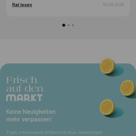
Rat lesen
03.08.2026
Frisch
auf den
Keine Neuigkeiten
mehr verpassen!
Tipps, interessante Artikel und neue Jobanzeigen