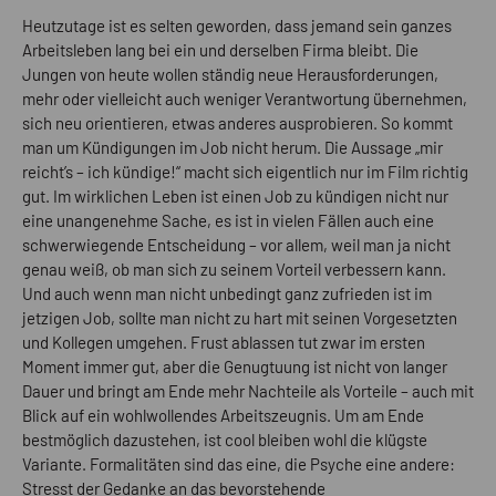
Heutzutage ist es selten geworden, dass jemand sein ganzes
Arbeitsleben lang bei ein und derselben Firma bleibt. Die
Jungen von heute wollen ständig neue Herausforderungen,
mehr oder vielleicht auch weniger Verantwortung übernehmen,
sich neu orientieren, etwas anderes ausprobieren. So kommt
man um Kündigungen im Job nicht herum. Die Aussage „mir
reicht’s – ich kündige!“ macht sich eigentlich nur im Film richtig
gut. Im wirklichen Leben ist einen Job zu kündigen nicht nur
eine unangenehme Sache, es ist in vielen Fällen auch eine
schwerwiegende Entscheidung – vor allem, weil man ja nicht
genau weiß, ob man sich zu seinem Vorteil verbessern kann.
Und auch wenn man nicht unbedingt ganz zufrieden ist im
jetzigen Job, sollte man nicht zu hart mit seinen Vorgesetzten
und Kollegen umgehen. Frust ablassen tut zwar im ersten
Moment immer gut, aber die Genugtuung ist nicht von langer
Dauer und bringt am Ende mehr Nachteile als Vorteile – auch mit
Blick auf ein wohlwollendes Arbeitszeugnis. Um am Ende
bestmöglich dazustehen, ist cool bleiben wohl die klügste
Variante. Formalitäten sind das eine, die Psyche eine andere:
Stresst der Gedanke an das bevorstehende