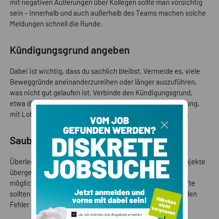
mit negativen Äußerungen über Kollegen sollte man vorsichtig
sein – innerhalb und auch außerhalb des Teams machen solche
Meldungen schnell die Runde.
Kündigungsgrund angeben
Dabei ist wichtig, dass du sachlich bleibst. Vermeide es, viele
Beweggründe aneinanderzureihen oder länger auszuführen,
was nicht gut gelaufen ist. Verbinde den Kündigungsgrund,
etwa die Aussicht auf eine neue berufliche Herausforderung,
mit Lob und Anerkennung für den bisherigen Arbeitgeber.
Saubere Übergabe sicherstellen
Überlege dir vorab, wie und an wen die angefangenen Projekte
übergeben werden können, damit auch ohne dich alles
möglichst reibungslos weiterläuft. Auch die Führungskräfte
sollten über diese Planung Bescheid wissen. Mach nicht den
Fehler und denk dir „und hinter mir die Sintflut …“.